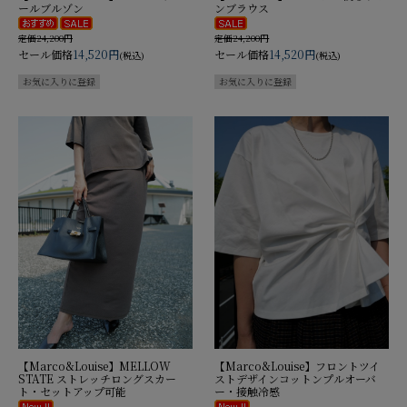
ールブルゾン
ンブラウス
定価24,200円
定価24,200円
セール価格
14,520円
セール価格
14,520円
(税込)
(税込)
【Marco&Louise】MELLOW
【Marco&Louise】フロントツイ
STATE ストレッチロングスカー
ストデザインコットンプルオーバ
ト・セットアップ可能
ー・接触冷感