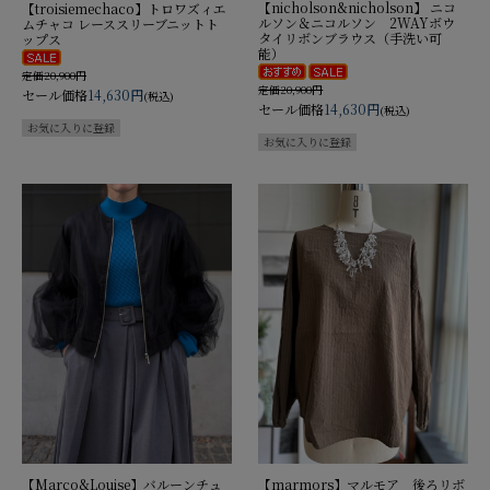
【nicholson&nicholson】 ニコ
【troisiemechaco】トロワズィエ
ルソン＆ニコルソン 2WAYボウ
ムチャコ レーススリーブニットト
タイリボンブラウス（手洗い可
ップス
能）
定価20,900円
定価20,900円
セール価格
14,630円
(税込)
セール価格
14,630円
(税込)
【Marco&Louise】バルーンチュ
【marmors】マルモア 後ろリボ