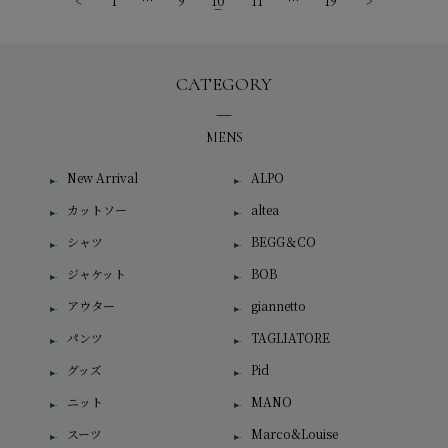
<
1
…
9
10
11
…
19
>
CATEGORY
MENS
New Arrival
ALPO
カットソー
altea
シャツ
BEGG＆CO
ジャケット
BOB
アウター
giannetto
パンツ
TAGLIATORE
グッズ
Pid
ニット
MANO
スーツ
Marco&Louise