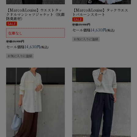
【Marco&Louise】ウエストタッ
【Marco&Louise】タックウエス
クドルマンシャツジャケット（抗菌
トバルーンスカート
防臭素材）
定価20,900円
セール価格
14,630円
(税込)
在庫なし
定価20,900円
セール価格
14,630円
(税込)