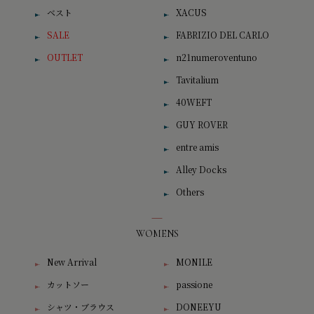
ベスト
XACUS
SALE
FABRIZIO DEL CARLO
OUTLET
n21numeroventuno
Tavitalium
40WEFT
GUY ROVER
entre amis
Alley Docks
Others
WOMENS
New Arrival
MONILE
カットソー
passione
シャツ・ブラウス
DONEEYU