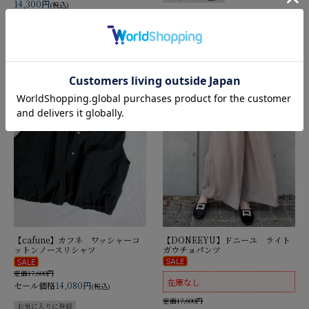
14,300円
(税込)
【DONEEYU】ドニーユ ライト
【cafune】カフネ ワッシャーコ
ガウチョパンツ
ットンノースリシャツ
定価17,600円
在庫なし
セール価格
14,080円
(税込)
定価17,600円