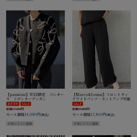
【passione】WEB限定 パシオー
【Marco&Louise】フロントタッ
ネ リボンカーディガン
クワイドパンツ・セットアップ可能
定価17,600円
定価19,800円
セール価格
14,080円
セール価格
13,860円
(税込)
(税込)