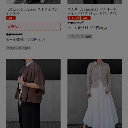
【Marco&Louise】ストライプジ
再入荷【passione】パシオーネ
ャンスカ
ツイードベスト(セットアップ可)
定価20,900円
在庫なし
セール価格
14,630円
(税込)
定価20,900円
セール価格
14,630円
(税込)