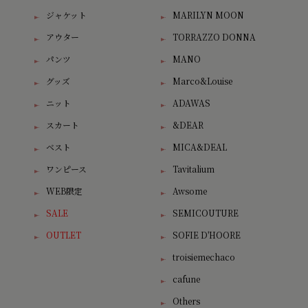
ジャケット
MARILYN MOON
アウター
TORRAZZO DONNA
パンツ
MANO
グッズ
Marco&Louise
ニット
ADAWAS
スカート
&DEAR
ベスト
MICA&DEAL
ワンピース
Tavitalium
WEB限定
Awsome
SALE
SEMICOUTURE
OUTLET
SOFIE D'HOORE
troisiemechaco
cafune
Others