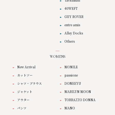
Tavitalium
40WEFT
GUY ROVER
entre amis
Alley Docks
Others
WOMENS
New Arrival
MONILE
カットソー
passione
シャツ・ブラウス
DONEEYU
ジャケット
MARILYN MOON
アウター
TORRAZZO DONNA
パンツ
MANO