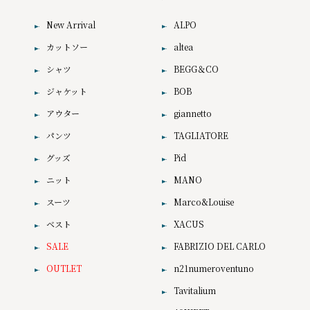
New Arrival
ALPO
カットソー
altea
シャツ
BEGG＆CO
ジャケット
BOB
アウター
giannetto
パンツ
TAGLIATORE
グッズ
Pid
ニット
MANO
スーツ
Marco&Louise
ベスト
XACUS
SALE
FABRIZIO DEL CARLO
OUTLET
n21numeroventuno
Tavitalium