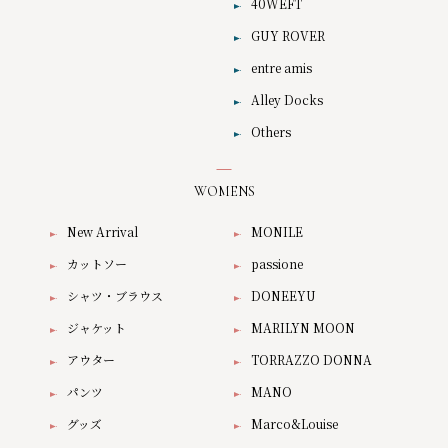
40WEFT
GUY ROVER
entre amis
Alley Docks
Others
WOMENS
New Arrival
MONILE
カットソー
passione
シャツ・ブラウス
DONEEYU
ジャケット
MARILYN MOON
アウター
TORRAZZO DONNA
パンツ
MANO
グッズ
Marco&Louise