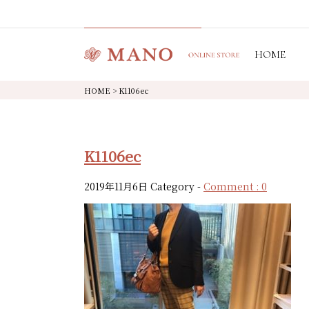
HOME
HOME
>
K1106ec
K1106ec
2019年11月6日
Category -
Comment : 0