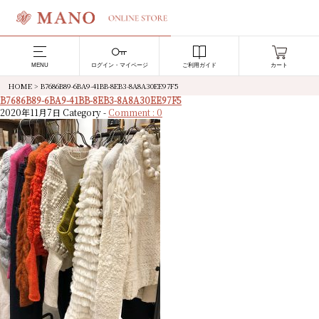
MENU
ログイン・マイページ
ご利用ガイド
カート
HOME
>
B7686B89-6BA9-41BB-8EB3-8A8A30EE97F5
B7686B89-6BA9-41BB-8EB3-8A8A30EE97F5
2020年11月7日
Category -
Comment : 0