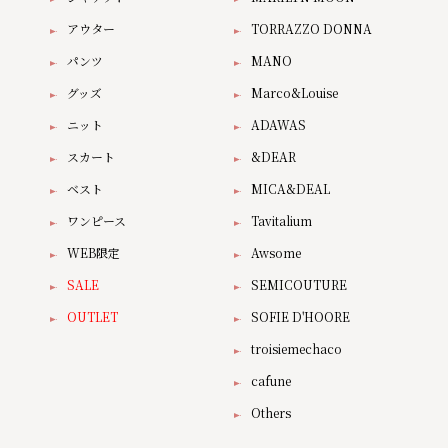
アウター
TORRAZZO DONNA
パンツ
MANO
グッズ
Marco&Louise
ニット
ADAWAS
スカート
&DEAR
ベスト
MICA&DEAL
ワンピース
Tavitalium
WEB限定
Awsome
SALE
SEMICOUTURE
OUTLET
SOFIE D'HOORE
troisiemechaco
cafune
Others