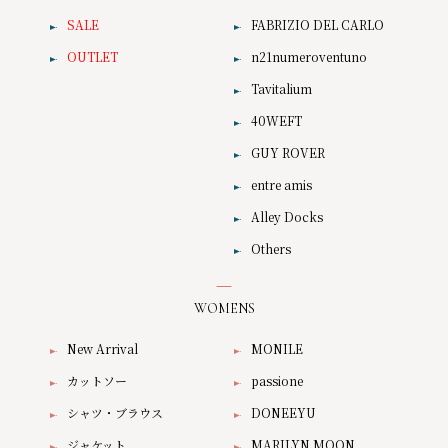
SALE
FABRIZIO DEL CARLO
OUTLET
n21numeroventuno
Tavitalium
40WEFT
GUY ROVER
entre amis
Alley Docks
Others
WOMENS
New Arrival
MONILE
カットソー
passione
シャツ・ブラウス
DONEEYU
ジャケット
MARILYN MOON