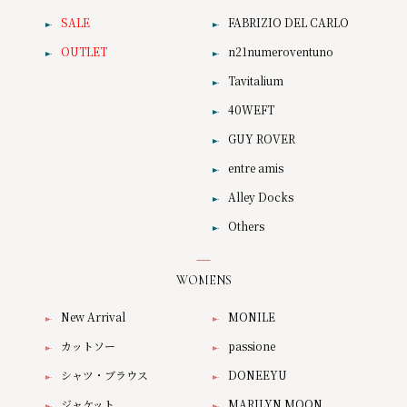
SALE
FABRIZIO DEL CARLO
OUTLET
n21numeroventuno
Tavitalium
40WEFT
GUY ROVER
entre amis
Alley Docks
Others
WOMENS
New Arrival
MONILE
カットソー
passione
シャツ・ブラウス
DONEEYU
ジャケット
MARILYN MOON