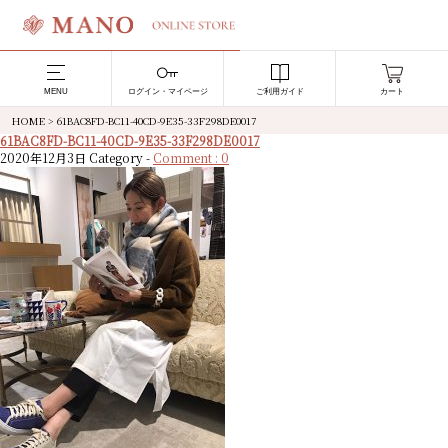
MENU
ログイン・マイページ
ご利用ガイド
カート
HOME
>
61BAC8FD-BC11-40CD-9E35-33F298DE0017
61BAC8FD-BC11-40CD-9E35-33F298DE0017
2020年12月3日
Category -
Comment : 0