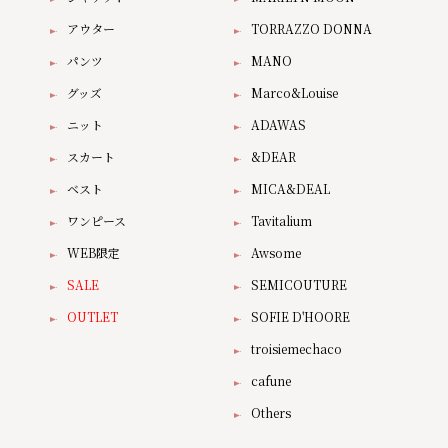
アウター
TORRAZZO DONNA
パンツ
MANO
グッズ
Marco&Louise
ニット
ADAWAS
スカート
&DEAR
ベスト
MICA&DEAL
ワンピース
Tavitalium
WEB限定
Awsome
SALE
SEMICOUTURE
OUTLET
SOFIE D'HOORE
troisiemechaco
cafune
Others