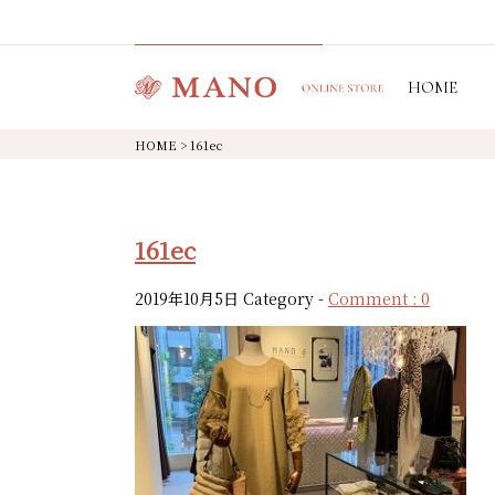
HOME
HOME
>
161ec
161ec
2019年10月5日
Category -
Comment : 0