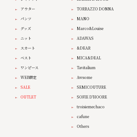
アウター
TORRAZZO DONNA
パンツ
MANO
グッズ
Marco&Louise
ニット
ADAWAS
スカート
&DEAR
ベスト
MICA&DEAL
ワンピース
Tavitalium
WEB限定
Awsome
SALE
SEMICOUTURE
OUTLET
SOFIE D'HOORE
troisiemechaco
cafune
Others