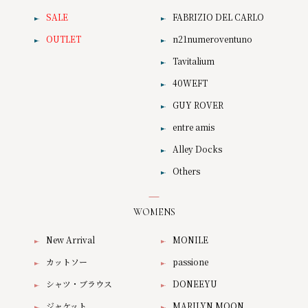
SALE
FABRIZIO DEL CARLO
OUTLET
n21numeroventuno
Tavitalium
40WEFT
GUY ROVER
entre amis
Alley Docks
Others
WOMENS
New Arrival
MONILE
カットソー
passione
シャツ・ブラウス
DONEEYU
ジャケット
MARILYN MOON