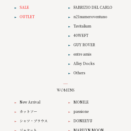
SALE
FABRIZIO DEL CARLO
OUTLET
n21numeroventuno
Tavitalium
40WEFT
GUY ROVER
entre amis
Alley Docks
Others
WOMENS
New Arrival
MONILE
カットソー
passione
シャツ・ブラウス
DONEEYU
ジャケット
MARILYN MOON