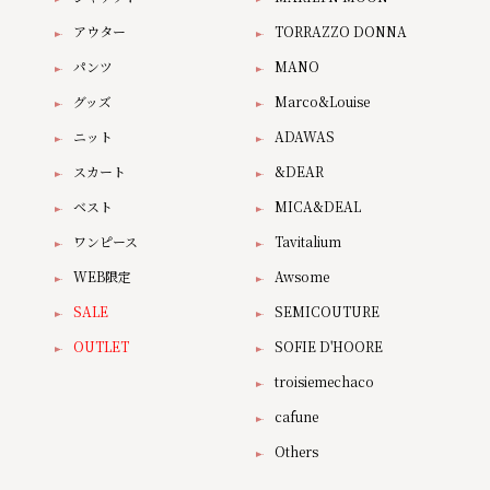
アウター
TORRAZZO DONNA
パンツ
MANO
グッズ
Marco&Louise
ニット
ADAWAS
スカート
&DEAR
ベスト
MICA&DEAL
ワンピース
Tavitalium
WEB限定
Awsome
SALE
SEMICOUTURE
OUTLET
SOFIE D'HOORE
troisiemechaco
cafune
Others