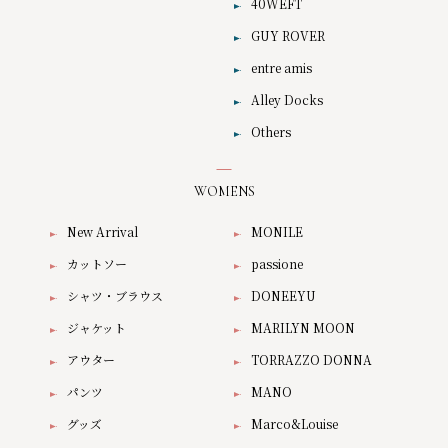
40WEFT
GUY ROVER
entre amis
Alley Docks
Others
WOMENS
New Arrival
MONILE
カットソー
passione
シャツ・ブラウス
DONEEYU
ジャケット
MARILYN MOON
アウター
TORRAZZO DONNA
パンツ
MANO
グッズ
Marco&Louise