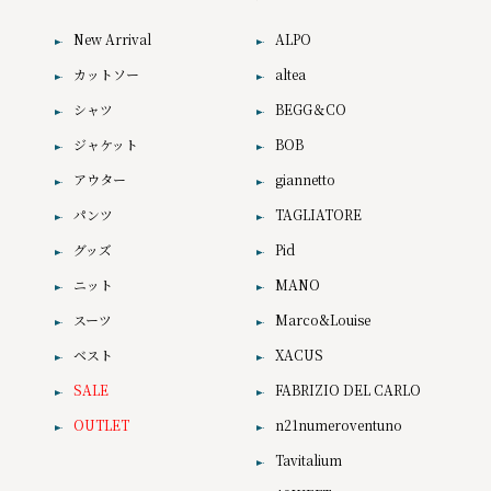
New Arrival
ALPO
カットソー
altea
シャツ
BEGG＆CO
ジャケット
BOB
アウター
giannetto
パンツ
TAGLIATORE
グッズ
Pid
ニット
MANO
スーツ
Marco&Louise
ベスト
XACUS
SALE
FABRIZIO DEL CARLO
OUTLET
n21numeroventuno
Tavitalium