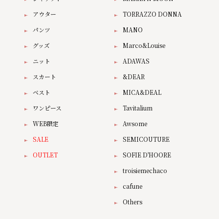
アウター
TORRAZZO DONNA
パンツ
MANO
グッズ
Marco&Louise
ニット
ADAWAS
スカート
&DEAR
ベスト
MICA&DEAL
ワンピース
Tavitalium
WEB限定
Awsome
SALE
SEMICOUTURE
OUTLET
SOFIE D'HOORE
troisiemechaco
cafune
Others