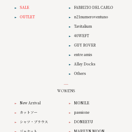
SALE
FABRIZIO DEL CARLO
OUTLET
n21numeroventuno
Tavitalium
40WEFT
GUY ROVER
entre amis
Alley Docks
Others
WOMENS
New Arrival
MONILE
カットソー
passione
シャツ・ブラウス
DONEEYU
ジャケット
MARILYN MOON