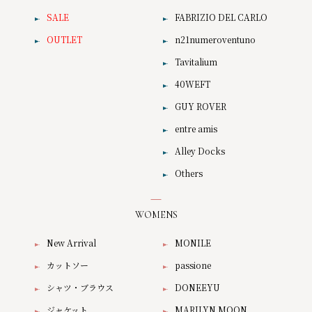
SALE
FABRIZIO DEL CARLO
OUTLET
n21numeroventuno
Tavitalium
40WEFT
GUY ROVER
entre amis
Alley Docks
Others
WOMENS
New Arrival
MONILE
カットソー
passione
シャツ・ブラウス
DONEEYU
ジャケット
MARILYN MOON