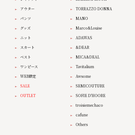
アウター
TORRAZZO DONNA
パンツ
MANO
グッズ
Marco&Louise
ニット
ADAWAS
スカート
&DEAR
ベスト
MICA&DEAL
ワンピース
Tavitalium
WEB限定
Awsome
SALE
SEMICOUTURE
OUTLET
SOFIE D'HOORE
troisiemechaco
cafune
Others