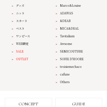
グッズ
Marco&Louise
ニット
ADAWAS
スカート
&DEAR
ベスト
MICA&DEAL
ワンピース
Tavitalium
WEB限定
Awsome
SALE
SEMICOUTURE
OUTLET
SOFIE D'HOORE
troisiemechaco
cafune
Others
CONCEPT
GUIDE