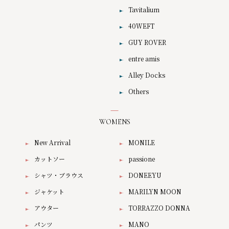
Tavitalium
40WEFT
GUY ROVER
entre amis
Alley Docks
Others
WOMENS
New Arrival
MONILE
カットソー
passione
シャツ・ブラウス
DONEEYU
ジャケット
MARILYN MOON
アウター
TORRAZZO DONNA
パンツ
MANO