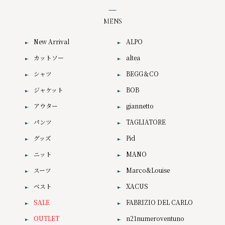
MENS
New Arrival
ALPO
カットソー
altea
シャツ
BEGG＆CO
ジャケット
BOB
アウター
giannetto
パンツ
TAGLIATORE
グッズ
Pid
ニット
MANO
スーツ
Marco&Louise
ベスト
XACUS
SALE
FABRIZIO DEL CARLO
OUTLET
n21numeroventuno