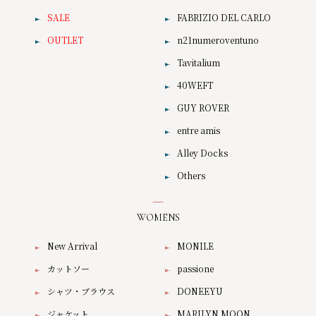
SALE
FABRIZIO DEL CARLO
OUTLET
n21numeroventuno
Tavitalium
40WEFT
GUY ROVER
entre amis
Alley Docks
Others
WOMENS
New Arrival
MONILE
カットソー
passione
シャツ・ブラウス
DONEEYU
ジャケット
MARILYN MOON