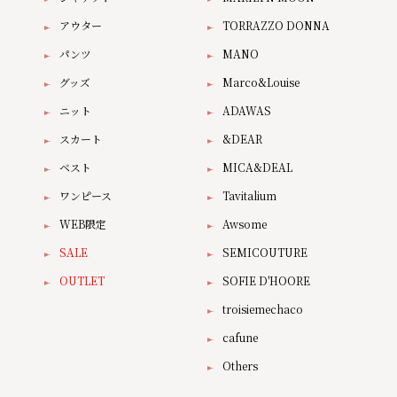
アウター
TORRAZZO DONNA
パンツ
MANO
グッズ
Marco&Louise
ニット
ADAWAS
スカート
&DEAR
ベスト
MICA&DEAL
ワンピース
Tavitalium
WEB限定
Awsome
SALE
SEMICOUTURE
OUTLET
SOFIE D'HOORE
troisiemechaco
cafune
Others