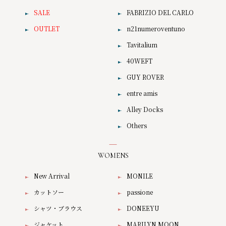
SALE
FABRIZIO DEL CARLO
OUTLET
n21numeroventuno
Tavitalium
40WEFT
GUY ROVER
entre amis
Alley Docks
Others
WOMENS
New Arrival
MONILE
カットソー
passione
シャツ・ブラウス
DONEEYU
ジャケット
MARILYN MOON