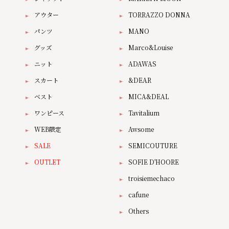
アウター
TORRAZZO DONNA
パンツ
MANO
グッズ
Marco&Louise
ニット
ADAWAS
スカート
&DEAR
ベスト
MICA&DEAL
ワンピース
Tavitalium
WEB限定
Awsome
SALE
SEMICOUTURE
OUTLET
SOFIE D'HOORE
troisiemechaco
cafune
Others