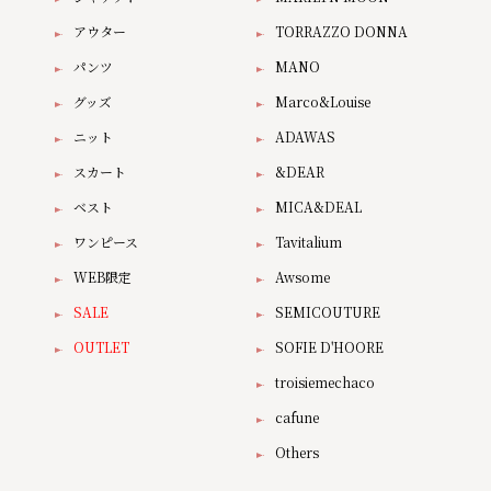
アウター
TORRAZZO DONNA
パンツ
MANO
グッズ
Marco&Louise
ニット
ADAWAS
スカート
&DEAR
ベスト
MICA&DEAL
ワンピース
Tavitalium
WEB限定
Awsome
SALE
SEMICOUTURE
OUTLET
SOFIE D'HOORE
troisiemechaco
cafune
Others