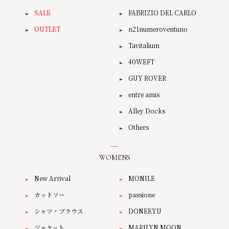
SALE
FABRIZIO DEL CARLO
OUTLET
n21numeroventuno
Tavitalium
40WEFT
GUY ROVER
entre amis
Alley Docks
Others
WOMENS
New Arrival
MONILE
カットソー
passione
シャツ・ブラウス
DONEEYU
ジャケット
MARILYN MOON