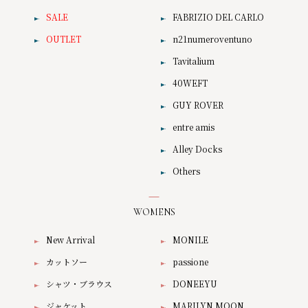
SALE
FABRIZIO DEL CARLO
OUTLET
n21numeroventuno
Tavitalium
40WEFT
GUY ROVER
entre amis
Alley Docks
Others
WOMENS
New Arrival
MONILE
カットソー
passione
シャツ・ブラウス
DONEEYU
ジャケット
MARILYN MOON