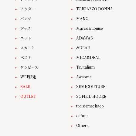
アウター
TORRAZZO DONNA
パンツ
MANO
グッズ
Marco&Louise
ニット
ADAWAS
スカート
&DEAR
ベスト
MICA&DEAL
ワンピース
Tavitalium
WEB限定
Awsome
SALE
SEMICOUTURE
OUTLET
SOFIE D'HOORE
troisiemechaco
cafune
Others