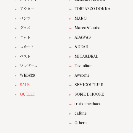
アウター
TORRAZZO DONNA
パンツ
MANO
グッズ
Marco&Louise
ニット
ADAWAS
スカート
&DEAR
ベスト
MICA&DEAL
ワンピース
Tavitalium
WEB限定
Awsome
SALE
SEMICOUTURE
OUTLET
SOFIE D'HOORE
troisiemechaco
cafune
Others