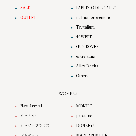
SALE
FABRIZIO DEL CARLO
OUTLET
n21numeroventuno
Tavitalium
40WEFT
GUY ROVER
entre amis
Alley Docks
Others
WOMENS
New Arrival
MONILE
カットソー
passione
シャツ・ブラウス
DONEEYU
ジャケット
MARILYN MOON