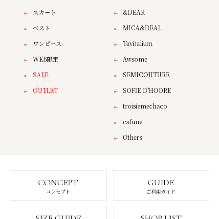
スカート
&DEAR
ベスト
MICA&DEAL
ワンピース
Tavitalium
WEB限定
Awsome
SALE
SEMICOUTURE
OUTLET
SOFIE D'HOORE
troisiemechaco
cafune
Others
CONCEPT
GUIDE
コンセプト
ご利用ガイド
SIZE GUIDE
SHOP LIST