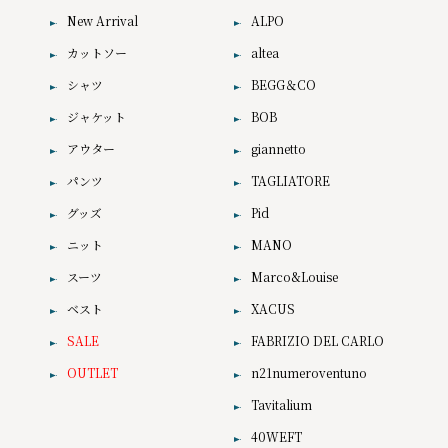
New Arrival
ALPO
カットソー
altea
シャツ
BEGG＆CO
ジャケット
BOB
アウター
giannetto
パンツ
TAGLIATORE
グッズ
Pid
ニット
MANO
スーツ
Marco&Louise
ベスト
XACUS
SALE
FABRIZIO DEL CARLO
OUTLET
n21numeroventuno
Tavitalium
40WEFT