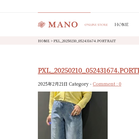
HOME
HOME
>
PXL_20250210_052431674.PORTRAIT
PXL_20250210_052431674.PORT
2025年2月21日
Category -
Comment : 0