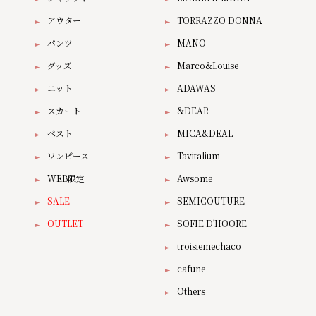
アウター
TORRAZZO DONNA
パンツ
MANO
グッズ
Marco&Louise
ニット
ADAWAS
スカート
&DEAR
ベスト
MICA&DEAL
ワンピース
Tavitalium
WEB限定
Awsome
SALE
SEMICOUTURE
OUTLET
SOFIE D'HOORE
troisiemechaco
cafune
Others