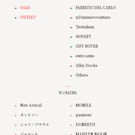
SALE
FABRIZIO DEL CARLO
OUTLET
n21numeroventuno
Tavitalium
40WEFT
GUY ROVER
entre amis
Alley Docks
Others
WOMENS
New Arrival
MONILE
カットソー
passione
シャツ・ブラウス
DONEEYU
ジャケット
MARILYN MOON