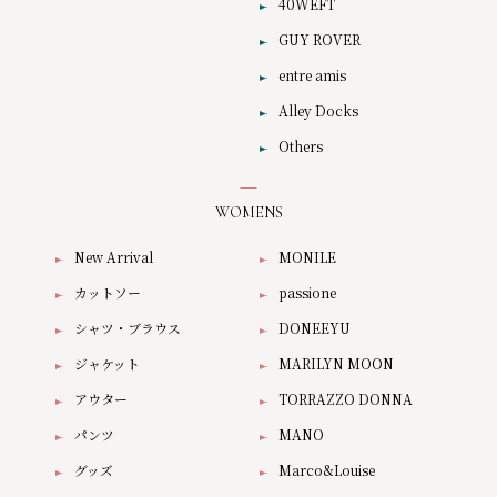
40WEFT
GUY ROVER
entre amis
Alley Docks
Others
WOMENS
New Arrival
MONILE
カットソー
passione
シャツ・ブラウス
DONEEYU
ジャケット
MARILYN MOON
アウター
TORRAZZO DONNA
パンツ
MANO
グッズ
Marco&Louise