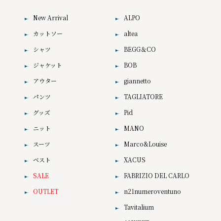
New Arrival
ALPO
カットソー
altea
シャツ
BEGG＆CO
ジャケット
BOB
アウター
giannetto
パンツ
TAGLIATORE
グッズ
Pid
ニット
MANO
スーツ
Marco&Louise
ベスト
XACUS
SALE
FABRIZIO DEL CARLO
OUTLET
n21numeroventuno
Tavitalium