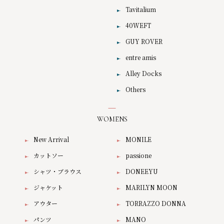
Tavitalium
40WEFT
GUY ROVER
entre amis
Alley Docks
Others
WOMENS
New Arrival
MONILE
カットソー
passione
シャツ・ブラウス
DONEEYU
ジャケット
MARILYN MOON
アウター
TORRAZZO DONNA
パンツ
MANO