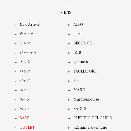
MENS
New Arrival
ALPO
カットソー
altea
シャツ
BEGG＆CO
ジャケット
BOB
アウター
giannetto
パンツ
TAGLIATORE
グッズ
Pid
ニット
MANO
スーツ
Marco&Louise
ベスト
XACUS
SALE
FABRIZIO DEL CARLO
OUTLET
n21numeroventuno