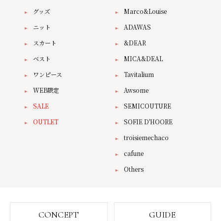
グッズ
Marco&Louise
ニット
ADAWAS
スカート
&DEAR
ベスト
MICA&DEAL
ワンピース
Tavitalium
WEB限定
Awsome
SALE
SEMICOUTURE
OUTLET
SOFIE D'HOORE
troisiemechaco
cafune
Others
CONCEPT
GUIDE