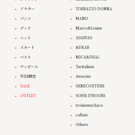
アウター
TORRAZZO DONNA
パンツ
MANO
グッズ
Marco&Louise
ニット
ADAWAS
スカート
&DEAR
ベスト
MICA&DEAL
ワンピース
Tavitalium
WEB限定
Awsome
SALE
SEMICOUTURE
OUTLET
SOFIE D'HOORE
troisiemechaco
cafune
Others