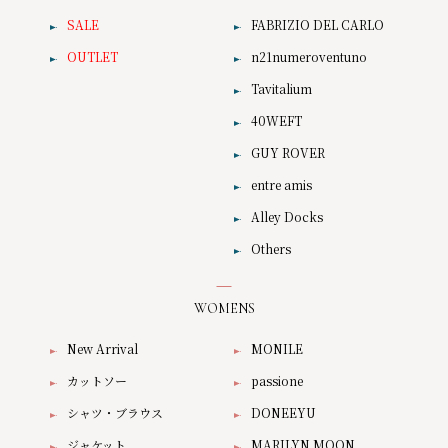
SALE
FABRIZIO DEL CARLO
OUTLET
n21numeroventuno
Tavitalium
40WEFT
GUY ROVER
entre amis
Alley Docks
Others
WOMENS
New Arrival
MONILE
カットソー
passione
シャツ・ブラウス
DONEEYU
ジャケット
MARILYN MOON