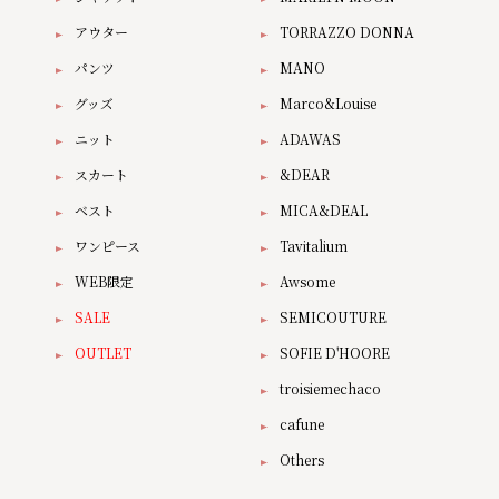
アウター
TORRAZZO DONNA
パンツ
MANO
グッズ
Marco&Louise
ニット
ADAWAS
スカート
&DEAR
ベスト
MICA&DEAL
ワンピース
Tavitalium
WEB限定
Awsome
SALE
SEMICOUTURE
OUTLET
SOFIE D'HOORE
troisiemechaco
cafune
Others