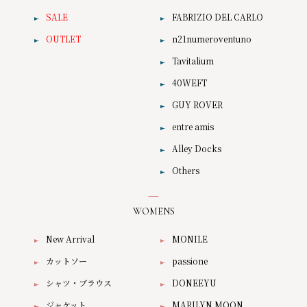
SALE
FABRIZIO DEL CARLO
OUTLET
n21numeroventuno
Tavitalium
40WEFT
GUY ROVER
entre amis
Alley Docks
Others
WOMENS
New Arrival
MONILE
カットソー
passione
シャツ・ブラウス
DONEEYU
ジャケット
MARILYN MOON