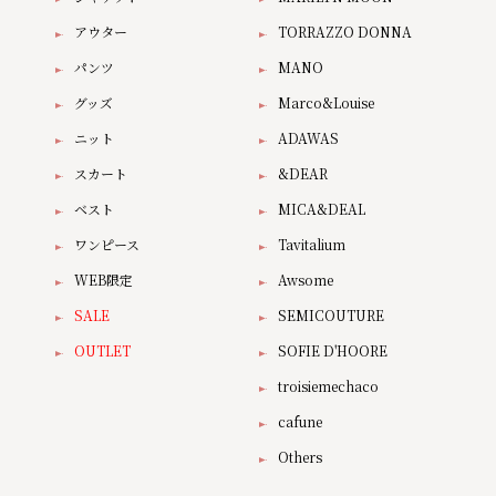
アウター
TORRAZZO DONNA
パンツ
MANO
グッズ
Marco&Louise
ニット
ADAWAS
スカート
&DEAR
ベスト
MICA&DEAL
ワンピース
Tavitalium
WEB限定
Awsome
SALE
SEMICOUTURE
OUTLET
SOFIE D'HOORE
troisiemechaco
cafune
Others