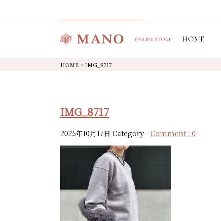
HOME
HOME
>
IMG_8717
IMG_8717
2025年10月17日
Category -
Comment : 0