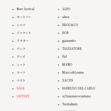
New Arrival
ALPO
カットソー
altea
シャツ
BEGG＆CO
ジャケット
BOB
アウター
giannetto
パンツ
TAGLIATORE
グッズ
Pid
ニット
MANO
スーツ
Marco&Louise
ベスト
XACUS
SALE
FABRIZIO DEL CARLO
OUTLET
n21numeroventuno
Tavitalium