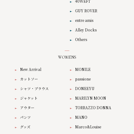
40WEFT
GUY ROVER
entre amis
Alley Docks
Others
WOMENS
New Arrival
MONILE
カットソー
passione
シャツ・ブラウス
DONEEYU
ジャケット
MARILYN MOON
アウター
TORRAZZO DONNA
パンツ
MANO
グッズ
Marco&Louise