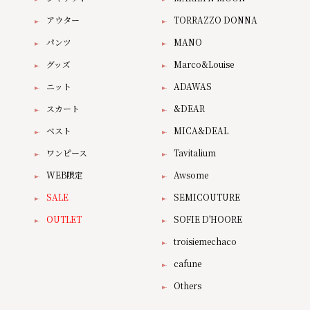
アウター
TORRAZZO DONNA
パンツ
MANO
グッズ
Marco&Louise
ニット
ADAWAS
スカート
&DEAR
ベスト
MICA&DEAL
ワンピース
Tavitalium
WEB限定
Awsome
SALE
SEMICOUTURE
OUTLET
SOFIE D'HOORE
troisiemechaco
cafune
Others