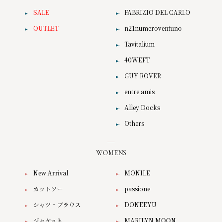
SALE
FABRIZIO DEL CARLO
OUTLET
n21numeroventuno
Tavitalium
40WEFT
GUY ROVER
entre amis
Alley Docks
Others
WOMENS
New Arrival
MONILE
カットソー
passione
シャツ・ブラウス
DONEEYU
ジャケット
MARILYN MOON