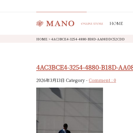
HOME
HOME
>
4AC3BCE4-3254-4880-B18D-AA08DDC52CDD
4AC3BCE4-3254-4880-B18D-AA
2026年3月13日
Category -
Comment : 0