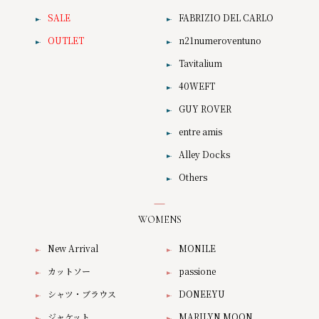
SALE
FABRIZIO DEL CARLO
OUTLET
n21numeroventuno
Tavitalium
40WEFT
GUY ROVER
entre amis
Alley Docks
Others
WOMENS
New Arrival
MONILE
カットソー
passione
シャツ・ブラウス
DONEEYU
ジャケット
MARILYN MOON