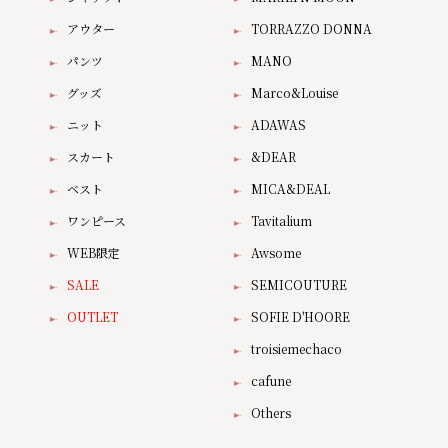
アウター
TORRAZZO DONNA
パンツ
MANO
グッズ
Marco&Louise
ニット
ADAWAS
スカート
&DEAR
ベスト
MICA&DEAL
ワンピース
Tavitalium
WEB限定
Awsome
SALE
SEMICOUTURE
OUTLET
SOFIE D'HOORE
troisiemechaco
cafune
Others